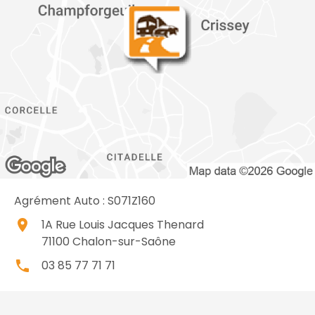
Agrément Auto : S071Z160
place
1A Rue Louis Jacques Thenard
71100
Chalon-sur-Saône
local_phone
03 85 77 71 71